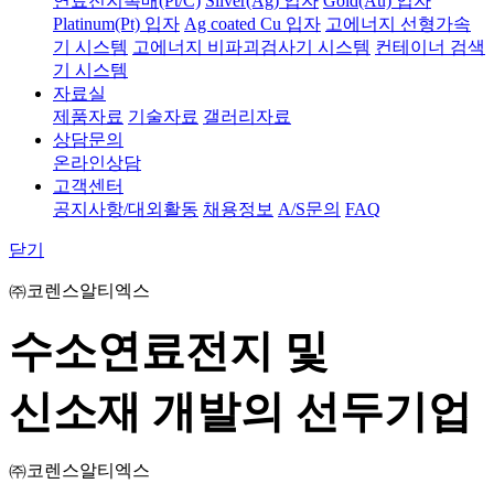
연료전지촉매(Pt/C)
Silver(Ag) 입자
Gold(Au) 입자
Platinum(Pt) 입자
Ag coated Cu 입자
고에너지 선형가속
기 시스템
고에너지 비파괴검사기 시스템
컨테이너 검색
기 시스템
자료실
제품자료
기술자료
갤러리자료
상담문의
온라인상담
고객센터
공지사항/대외활동
채용정보
A/S문의
FAQ
닫기
㈜코렌스알티엑스
수소연료전지 및
신소재 개발의 선두기업
㈜코렌스알티엑스